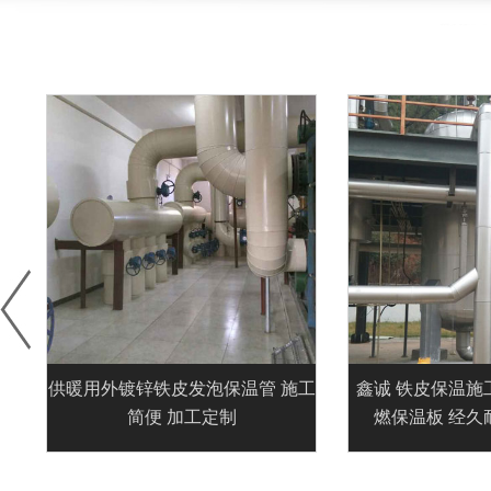
外
供暖用外镀锌铁皮发泡保温管 施工
鑫诚 铁皮保温施
简便 加工定制
燃保温板 经久