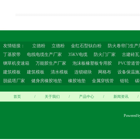
友情链接：
立德粉
立德粉
金红石型钛白粉
防火卷帘门生产
丁基胶带
电线电缆生产厂家
35KV电缆
防火门厂家
古建砖瓦
铡草机变速箱
万能胶生产厂家
泡沫板橡塑板专用胶
PVC管道
建筑模板
建筑模板
清水模板
连锁砌块
网格布
设备保温施
脱硫塔厂家
健身房橡胶地垫
橡胶地垫
金属穿线管
链轮
碳
首页
/
关于我们
/
产品中心
/
新闻资讯
/
Powered b